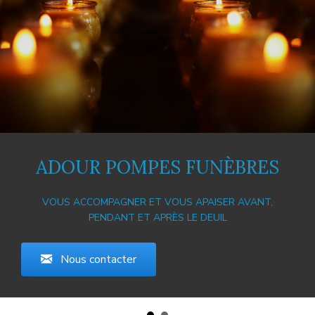
ADOUR POMPES FUNÈBRES
ADOUR POMPES FUNÈBRES
VOUS ACCOMPAGNER ET VOUS APAISER AVANT,
VOUS ACCOMPAGNER ET VOUS APAISER AVANT,
PENDANT ET APRÈS LE DEUIL
PENDANT ET APRÈS LE DEUIL
Nous contacter
Nous contacter