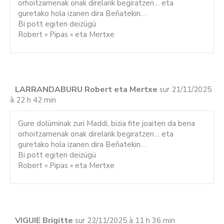
orhoitzamenak onak direlarik begiratzen… eta
guretako hola izanen dira Beñatekin…
Bi pott egiten deizügü
Robert « Pipas » eta Mertxe
LARRANDABURU Robert eta Mertxe
sur 21/11/2025
à 22 h 42 min
Gure dolüminak zuri Maddi, bizia fite joaiten da bena
orhoitzamenak onak direlarik begiratzen… eta
guretako hola izanen dira Beñatekin…
Bi pott egiten deizügü
Robert « Pipas » eta Mertxe
VIGUIE Brigitte
sur 22/11/2025 à 11 h 36 min