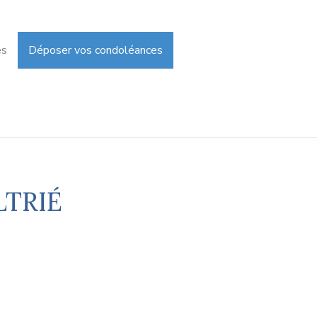
es
Déposer vos condoléances
LTRIÉ