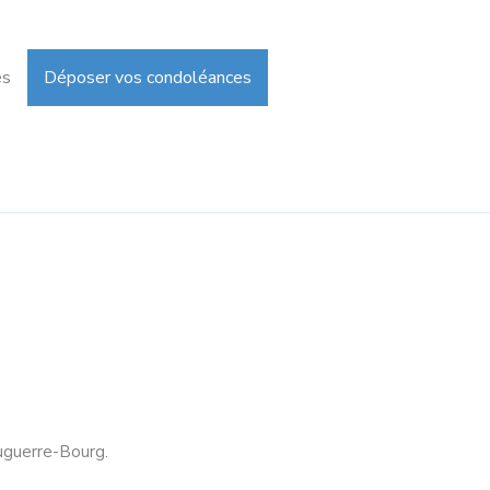
es
Déposer vos condoléances
ouguerre-Bourg.