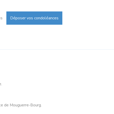
es
Déposer vos condoléances
e.
iste de Mouguerre-Bourg.