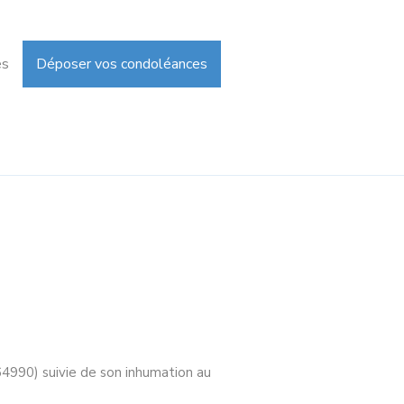
es
Déposer vos condoléances
(64990) suivie de son inhumation au