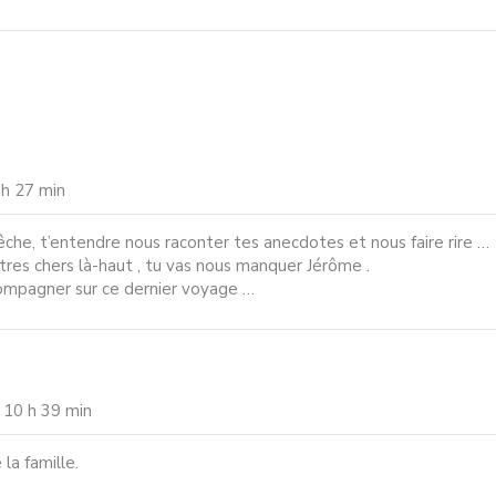
 h 27 min
che, t’entendre nous raconter tes anecdotes et nous faire rire …
êtres chers là-haut , tu vas nous manquer Jérôme .
compagner sur ce dernier voyage …
 10 h 39 min
a famille.