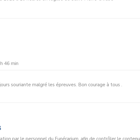
 h 46 min
jours souriante malgré les épreuves. Bon courage à tous .
s
ion par le personnel du Funérarium, afin de contrôler le contenu