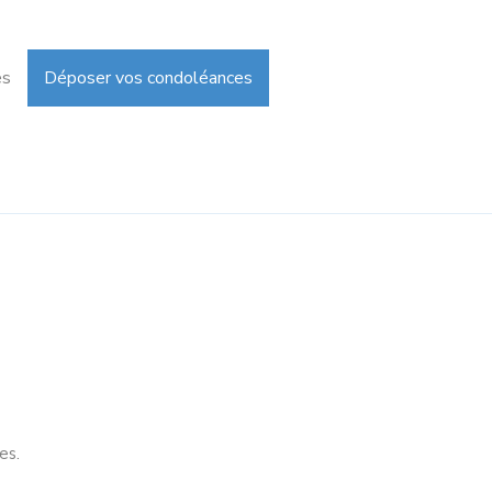
es
Déposer vos condoléances
es.