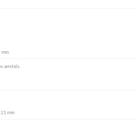
9 min
s amitiés.
 21 min