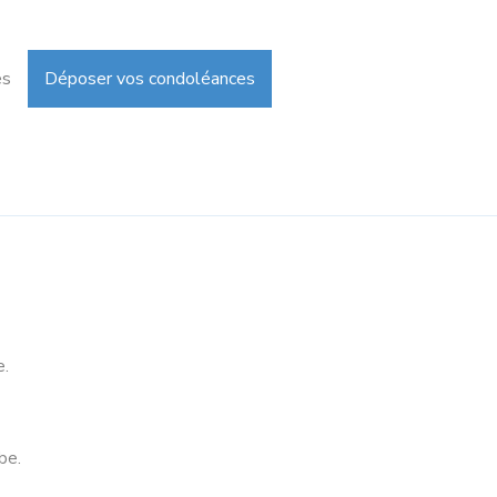
es
Déposer vos condoléances
e.
be.