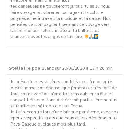
🕯Repose en Paix cher Ronald🕯
tes danseuses ne t’oublieront jamais, tu as su nous
faire voyager et vibrer en partageant la culture
polynésienne à travers la musique et la danse. Nos
pensées t’accompagnent pendant ce voyage vers
l’autre monde. Telle une étoile tu brilleras et
chanteras avec les anges de lumière.
Stella Heipoe Blanc
sur 20/06/2020 à 12 h 26 min
Je présente mes sincères condoléances à mon amie
Aleksandrine, son épouse, que j’embrasse très fort, de
tout cœur avec toi, fa’aitoito ! sans oublier sa fille et
son petit-fils que Ronald chérissait particulièrement ni
sa famille en métropole et au Fenua.
Je t’ai rencontré lors d’une bringue parisienne, avec nos
époux respectifs, alors que nous allions déménager au
Pays-Basque quelques mois plus tard.