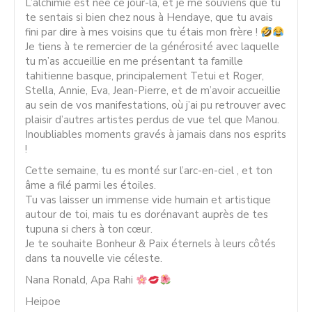
L’alchimie est née ce jour-là, et je me souviens que tu
te sentais si bien chez nous à Hendaye, que tu avais
fini par dire à mes voisins que tu étais mon frère !
Je tiens à te remercier de la générosité avec laquelle
tu m’as accueillie en me présentant ta famille
tahitienne basque, principalement Tetui et Roger,
Stella, Annie, Eva, Jean-Pierre, et de m’avoir accueillie
au sein de vos manifestations, où j’ai pu retrouver avec
plaisir d’autres artistes perdus de vue tel que Manou.
Inoubliables moments gravés à jamais dans nos esprits
!
Cette semaine, tu es monté sur l’arc-en-ciel , et ton
âme a filé parmi les étoiles.
Tu vas laisser un immense vide humain et artistique
autour de toi, mais tu es dorénavant auprès de tes
tupuna si chers à ton cœur.
Je te souhaite Bonheur & Paix éternels à leurs côtés
dans ta nouvelle vie céleste.
Nana Ronald, Apa Rahi
Heipoe