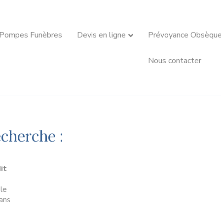
 Pompes Funèbres
Devis en ligne
Prévoyance Obsèqu
Nous contacter
echerche :
it
le
ans