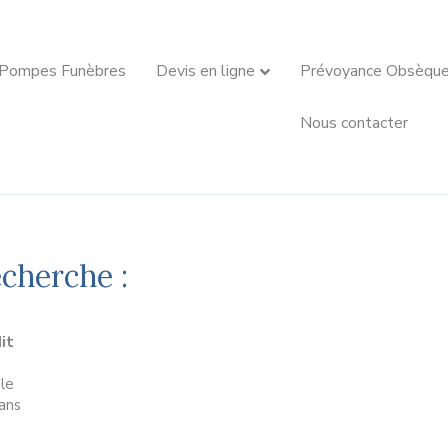
 Pompes Funèbres
Devis en ligne
Prévoyance Obsèqu
Nous contacter
echerche :
it
le
ans